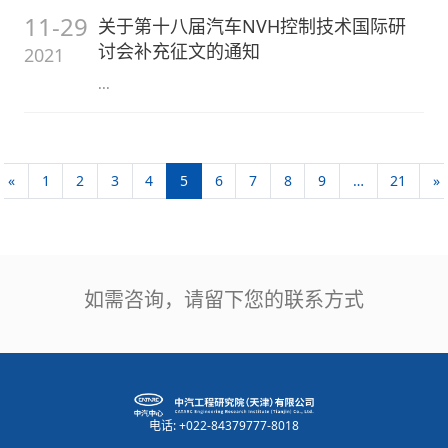
11-29
关于第十八届汽车NVH控制技术国际研
讨会补充征文的通知
2021
...
«
1
2
3
4
5
6
7
8
9
…
21
»
如需咨询，请留下您的联系方式
电话: +022-84379777-8018