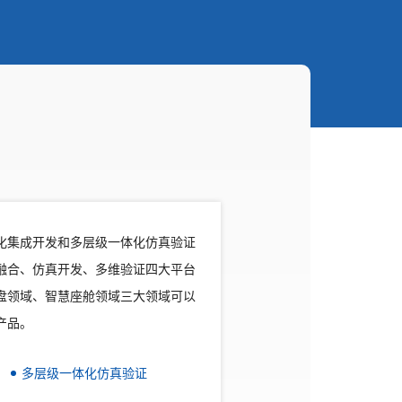
化集成开发和多层级一体化仿真验证
融合、仿真开发、多维验证四大平台
盘领域、智慧座舱领域三大领域可以
产品。
多层级一体化仿真验证