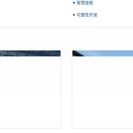
智慧座舱
可靠性开发