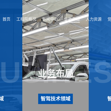
首页
工程院概况
新闻中心
业务布局
人力资源
USINE
业务布局
域
智驾技术领域