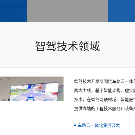
智驾技术领域
智驾技术开发部围绕车路云一体
两大主线，基于智能架构、虚实
技术，在智驾网联领域、智能底
提供高端的工程技术服务和装备
车路云一体化集成开发