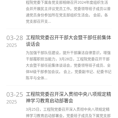
程院党委下属各党支部相继召开2024年度组织生活
会并开展民主评议党员工作。党委领导班子成员以普
通党员身份参加所在党支部组织生活会。 会前，各
党支部召开支...
03-28
工程院党委召开干部大会暨干部任前集体
谈话会
2025
为加强干部队伍建设，提升干部廉洁自律意识，增强
干部履职担当能力，3月28日，工程院党委召开干部
大会暨干部任前集体谈话会，党委领导班子成员、全
体M级干部参加会议。 会上，党委副书记、纪委书记
陈平与全体...
03-25
工程院党委召开深入贯彻中央八项规定精
神学习教育启动部署会
2025
3月25日，工程院党委召开深入贯彻中央八项规定精
神学习教育启动部署会，党委班子成员及下属党支部