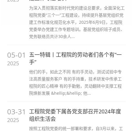
为深入贯彻落实新时代党的建设总要求，全面深化工
程院党委“三个一”工程建设，持续提升基层党组织党
建工作标准化规范化水平，2025年6月9日，工程院
党委举办党建工作专题培训。基层党组织班子成员、
党务联络员共计30余人...
05-01
五一特辑丨工程院的劳动者们各个有“一
手”
2025
他们的手，如此之不同 有的手灵动，测试试验中专
注高质量服务客户 有的手持重，技术研发中传承工
程院的匠心精神 有的手勤勉，灵动翻转中支撑工程
院焕新发展 &hellip;&hellip; 他...
03-31
工程院党委下属各党支部召开2024年度
组织生活会
2025
按照工程院党委的统一部署和要求，自3月以来，工