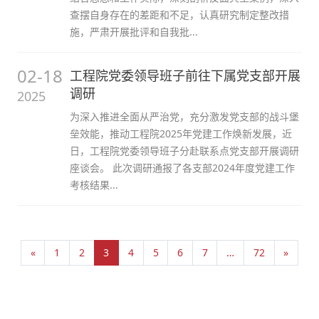
查摆自身存在的差距和不足，认真研究制定整改措
施，严肃开展批评和自我批...
02-18
工程院党委领导班子前往下属党支部开展
调研
2025
为深入推进全面从严治党，充分激发党支部的战斗堡
垒效能，推动工程院2025年党建工作焕新发展，近
日，工程院党委领导班子分赴联系点党支部开展调研
座谈会。 此次调研通报了各支部2024年度党建工作
考核结果...
«
1
2
3
4
5
6
7
…
72
»