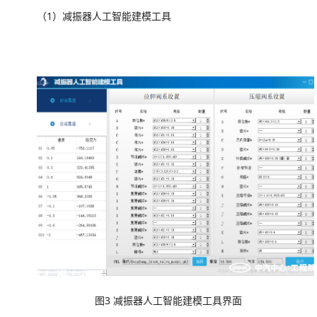
（1）减振器人工智能建模工具
图3 减振器人工智能建模工具界面