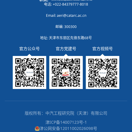
电话: +022-84379777-8018
Email: aeri@catarc.ac.cn
邮编: 300300
地址: 天津市东丽区先锋东路68号
官方公众号
官方党建号
官方视频号
版权所有：中汽工程研究院（天津）有限公司
津ICP备14007123号-1
津公网安备12011002026098号