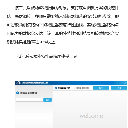
该工具以被动型减振器为对象，支持底盘调教方案的快速评
估。底盘调校工程师只需要输入减振器阀系的安装规格参数，即
可智能预测该结构下的减振器速度特性曲线，实现减振器结构与
阻尼力的数据化表达。该工具的外特性预测结果相较减振器台架
测试结果准确率达90%以上。
（2）减振器外特性高精度建模工具