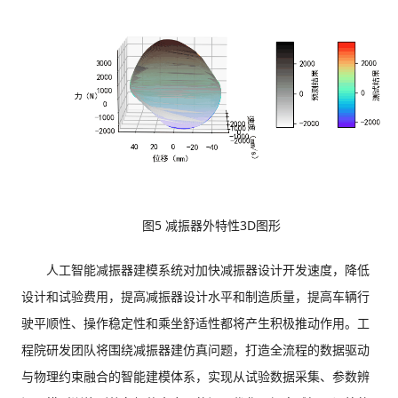
图5 减振器外特性3D图形
人工智能减振器建模系统对加快减振器设计开发速度，降低
设计和试验费用，提高减振器设计水平和制造质量，提高车辆行
驶平顺性、操作稳定性和乘坐舒适性都将产生积极推动作用。工
程院研发团队将围绕减振器建仿真问题，打造全流程的数据驱动
与物理约束融合的智能建模体系，实现从试验数据采集、参数辨