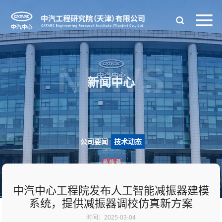
NEWS
新闻中心
公司要闻
技术动态
中汽中心工程院发布人工智能减振器建模
系统，提供减振器调校仿真新方案
时间：
2025-03-04