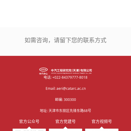
如需咨询，请留下您的联系方式
电话: +022-84379777-8018
Email: aeri@catarc.ac.cn
邮编: 300300
地址: 天津市东丽区先锋东路68号
官方公众号
官方党建号
官方视频号